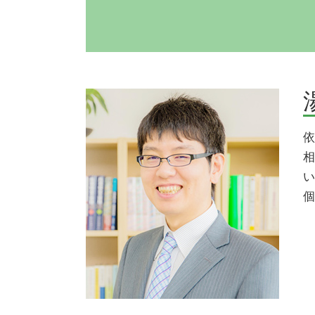
不動産売買
弁護士 示談交渉期間
不動産売買トラブル 相談
交通事故 示談 長引く
境界線トラブル
後遺障害認定 期間
境界線トラブル 植木
後遺障害慰謝料
任意売却 デメリット
交通事故 示談交渉期間
境界線トラブル 裁判
過失割合 交通事故
依
任意売却とは
交通事故 後遺障害
相
境界線トラブル 弁護士
損害賠償金
い
任意売却の流れ
交通事故 弁護士
個
境界線トラブル 解決
交通事故 逸失利益
境界線トラブル 塀
人身事故 物損事故 切り替え