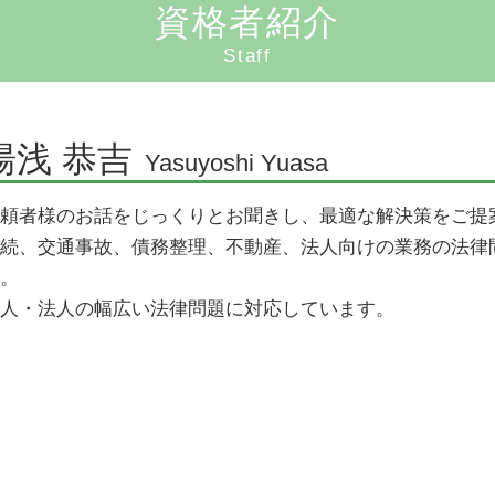
コンプライアンス わかりやすく
資格者紹介
代襲相続 相続放棄
企業法務 弁護士
相続手続き 費用
Staff
顧問弁護士とは
代襲相続 トラブル
契約 法務
相続手続き 期限
顧問弁護士とは 個人
湯浅 恭吉
遺産放棄 書類
Yasuyoshi Yuasa
顧問弁護士 メリット
相続問題 弁護士
頼者様のお話をじっくりとお聞きし、最適な解決策をご提
企業法務とは 弁護士
相続放棄 管轄
続、交通事故、債務整理、不動産、法人向けの業務の法律
取引 法務
。
企業法務 法律事務所
人・法人の幅広い法律問題に対応しています。
顧問弁護士 費用
企業法務 資格
顧問弁護士契約
国際法務
契約法務