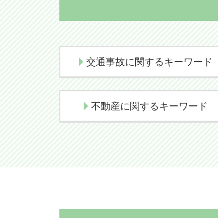
交通事故に関するキーワード
交通事故 示談交渉 弁護士
不動産に関するキーワード
後遺障害認定 デメリット
示談交渉 弁護士
任意売却 不動産
損害賠償請求
任意売却 メリット
示談交渉 コツ 不貞
不動産売買トラブル 弁護士
損害賠償請求権
境界線トラブル 相談
交通事故慰謝料
任意売却 競売
過失割合 決め方