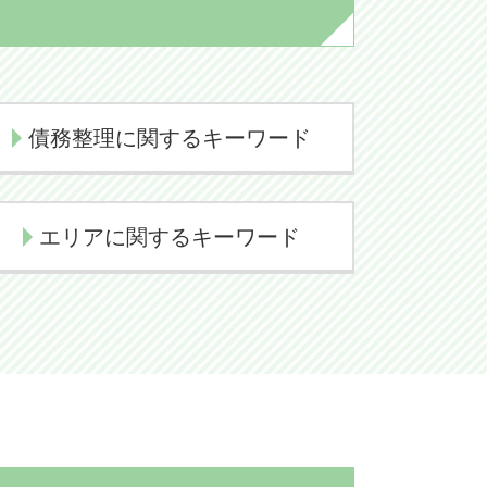
債務整理に関するキーワード
民事再生 流れ
エリアに関するキーワード
個人再生 流れ
自己破産 手続き 期間
香取市 刑事事件 弁護士
個人再生 費用
印西市 刑事事件 弁護士
個人再生 デメリット
香取市 交通事故 弁護士
民事再生とは
佐倉市 不動産 弁護士
民事再生とは 簡単に
印西市 相続 弁護士
債務整理 クレジットカード