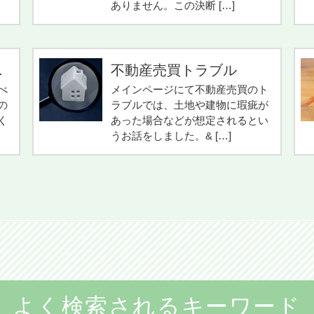
ありません。この決断 […]
.
不動産売買トラブル
べ
メインページにて不動産売買のト
の
ラブルでは、土地や建物に瑕疵が
く
あった場合などが想定されるとい
うお話をしました。& […]
よく検索されるキーワード