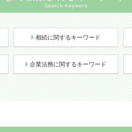
Search Keyword
相続に関するキーワード
相続放棄 デメリット
企業法務に関するキーワード
相続人 範囲
相続とは わかりやすく
顧問弁護士 相場
代襲相続 どこまで
顧問弁護士 必要性
代襲相続とは
コンプライアンス 意味
相続放棄
企業法務とは
遺産相続 弁護士
契約書 リーガルチェック
相続放棄 メリット