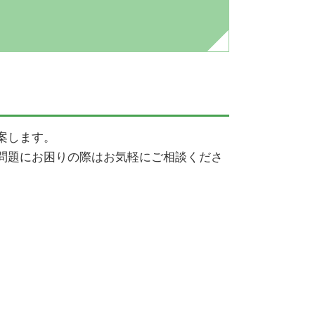
香取市 相続 弁護士
自己破産 流れ
成田市 離婚 弁護士
任意整理 期間
成田市 債務整理 弁護士
任意整理とは
成田市 刑事事件 弁護士
個人再生 失敗
印西市 企業法務 弁護士
自己破産 デメリット
香取市 債務整理 弁護士
自己破産とは
案します。
成田市 不動産 弁護士
任意整理 クレジットカード
問題にお困りの際はお気軽にご相談くださ
香取市 離婚 弁護士
民事再生 会社更生 違い
印西市 債務整理 弁護士
任意整理 デメリット
成田市 相続 弁護士
任意整理 費用
印西市 不動産 弁護士
佐倉市 企業法務 弁護士
佐倉市 債務整理 弁護士
佐倉市 離婚 弁護士