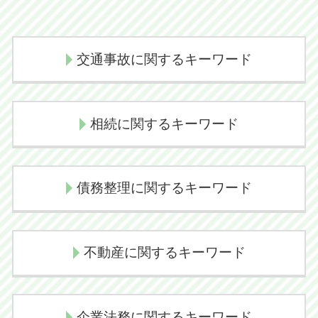
交通事故に関するキーワード
後遺障害認定 デメリット
相続に関するキーワード
交通事故 弁護士
過失割合 交通事故
相続放棄 メリット
交通事故 示談交渉期間
債務整理に関するキーワード
代襲相続 トラブル
示談交渉 弁護士
相続放棄 デメリット
交通事故 後遺障害
任意整理 デメリット
遺産相続 弁護士
損害賠償金
不動産に関するキーワード
自己破産 流れ
相続手続き 期限
示談交渉 コツ 不貞
民事再生とは 簡単に
相続放棄
後遺障害慰謝料
不動産売買トラブル 弁護士
民事再生 会社更生 違い
相続人 範囲
企業法務に関するキーワード