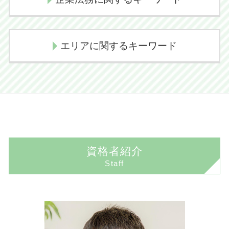
損害賠償請求
任意売却 競売
債務整理 クレジットカード
相続問題 弁護士
弁護士 示談交渉期間
任意売却の流れ
個人再生 費用
代襲相続 どこまで
損害賠償請求権
顧問弁護士 費用
任意売却 デメリット
民事再生 流れ
エリアに関するキーワード
相続手続き 費用
交通事故 示談 長引く
顧問弁護士とは
任意売却 メリット
自己破産とは
相続放棄 管轄
過失割合 決め方
顧問弁護士とは 個人
境界線トラブル
任意整理とは
代襲相続 相続放棄
交通事故 逸失利益
成田市 不動産 弁護士
顧問弁護士 相場
境界線トラブル 相談
個人再生 デメリット
相続とは わかりやすく
交通事故慰謝料
印西市 債務整理 弁護士
企業法務 顧問弁護士
境界線トラブル 弁護士
任意整理 費用
遺産放棄 書類
交通事故 示談交渉 弁護士
佐倉市 相続 弁護士
顧問弁護士 メリット
境界線トラブル 裁判
自己破産 デメリット
代襲相続とは
人身事故 物損事故 切り替え
香取市 相続 弁護士
顧問弁護士契約
境界線トラブル 塀
個人再生 流れ
後遺障害認定 期間
資格者紹介
印西市 離婚 弁護士
企業法務 資格
任意売却とは
任意整理 期間
Staff
佐倉市 交通事故 弁護士
契約書 リーガルチェック
不動産売買トラブル 相談
任意整理 クレジットカード
印西市 企業法務 弁護士
顧問弁護士 必要性
境界線トラブル 解決
個人再生 失敗
成田市 刑事事件 弁護士
コンプライアンス 意味
不動産売買
自己破産 手続き 期間
佐倉市 企業法務 弁護士
契約 法務
任意売却 不動産
民事再生とは