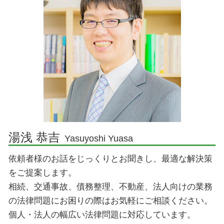
成田市 離婚 弁護士
企業法務とは
境界線トラブル 植木
成田市 交通事故 弁護士
企業法務とは 弁護士
成田市 債務整理 弁護士
契約法務
香取市 企業法務 弁護士
国際法務
香取市 交通事故 弁護士
取引 法務
佐倉市 債務整理 弁護士
コンプライアンス わかりやすく
成田市 相続 弁護士
企業法務 弁護士
佐倉市 刑事事件 弁護士
企業法務 法律事務所
香取市 刑事事件 弁護士
湯浅 恭吉
Yasuyoshi Yuasa
佐倉市 離婚 弁護士
依頼者様のお話をじっくりとお聞きし、最適な解決策
印西市 不動産 弁護士
をご提案します。
相続、交通事故、債務整理、不動産、法人向けの業務
の法律問題にお困りの際はお気軽にご相談ください。
個人・法人の幅広い法律問題に対応しています。