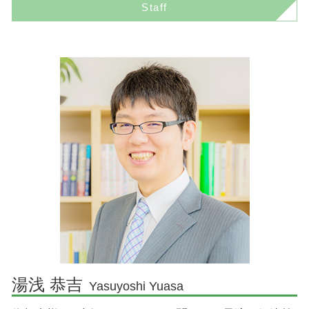
民事再生とは 簡単に
Staff
印西市 刑事事件 弁護士
顧問弁護士 メリット
任意売却 競売
自己破産 デメリット
香取市 相続 弁護士
コンプライアンス 意味
任意売却 メリット
任意整理 期間
印西市 相続 弁護士
コンプライアンス わかりやすく
境界線トラブル 相談
自己破産 手続き 期間
印西市 債務整理 弁護士
顧問弁護士とは
境界線トラブル 塀
民事再生 会社更生 違い
佐倉市 刑事事件 弁護士
企業法務 法律事務所
任意売却 デメリット
印西市 離婚 弁護士
企業法務 弁護士
成田市 離婚 弁護士
企業法務とは
香取市 不動産 弁護士
契約法務
成田市 相続 弁護士
企業法務とは 弁護士
成田市 債務整理 弁護士
顧問弁護士 費用
佐倉市 企業法務 弁護士
顧問弁護士契約
成田市 不動産 弁護士
企業法務 資格
佐倉市 不動産 弁護士
湯浅 恭吉
Yasuyoshi Yuasa
佐倉市 債務整理 弁護士