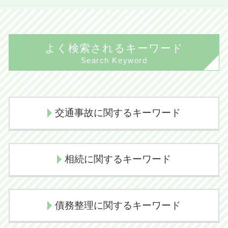
よく検索されるキーワード
Search Keyword
交通事故に関するキーワード
過失割合 交通事故
相続に関するキーワード
交通事故 示談交渉 弁護士
過失割合 決め方
相続放棄 管轄
後遺障害認定 デメリット
債務整理に関するキーワード
遺産放棄 書類
交通事故 示談交渉期間