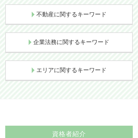
相続放棄
損害賠償請求
個人再生 流れ
相続人 範囲
損害賠償金
不動産に関するキーワード
任意整理 クレジットカード
相続放棄 デメリット
交通事故 逸失利益
民事再生 流れ
相続放棄 メリット
示談交渉 弁護士
任意売却とは
自己破産 流れ
代襲相続 どこまで
企業法務に関するキーワード
交通事故 後遺障害
不動産売買
任意整理とは
相続とは わかりやすく
交通事故 示談 長引く
任意売却の流れ
個人再生 失敗
相続手続き 費用
後遺障害慰謝料
顧問弁護士とは 個人
境界線トラブル
任意整理 費用
エリアに関するキーワード
相続問題 弁護士
損害賠償請求権
国際法務
不動産売買トラブル 相談
任意整理 デメリット
相続手続き 期限
交通事故慰謝料
契約 法務
不動産売買トラブル 弁護士
民事再生とは
遺産相続 弁護士
後遺障害認定 期間
香取市 交通事故 弁護士
企業法務 顧問弁護士
境界線トラブル 解決
債務整理 クレジットカード
代襲相続 トラブル
示談交渉 コツ 不貞
成田市 企業法務 弁護士
顧問弁護士 必要性
境界線トラブル 植木
個人再生 デメリット
代襲相続 相続放棄
交通事故 弁護士
佐倉市 離婚 弁護士
顧問弁護士 相場
境界線トラブル 裁判
自己破産とは
代襲相続とは
人身事故 物損事故 切り替え
佐倉市 相続 弁護士
取引 法務
境界線トラブル 弁護士
個人再生 費用
弁護士 示談交渉期間
資格者紹介
印西市 交通事故 弁護士
契約書 リーガルチェック
任意売却 不動産