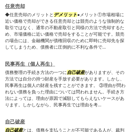
任意売却
◆任意売却のメリットと
デメリット
●メリット①市場相場に
近い価格で売却ができる任意売却とは競売のような強制的な
取引ではなく、通常の不動産取引と同様の方法で売却するた
め、市場価格に近い価格で売却をすることが可能です。競売
の場合には、金融機関が債権回収のために即時に売却先を探
してしまうため、債務者に圧倒的に不利な条件で...
民事再生（個人再生）
債務整理の手続き方法の一つに
自己破産
がありますが、その
方法では自分の持つ財産を手放す必要があります。しかし、
民事再生は個人の財産を残すことができます。 ③理由が問わ
れない債務を負った理由については問われません。手続き方
法によっては、理由が原因で減額してもらえないケースがあ
ります。しかしながら、民事再生では理由を考...
自己破産
自己破産
とは、債務を支払うことが不可能である人が、裁判