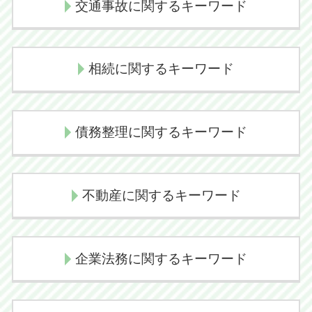
交通事故に関するキーワード
交通事故 弁護士
相続に関するキーワード
示談交渉 弁護士
過失割合 交通事故
相続問題 弁護士
後遺障害認定 デメリット
債務整理に関するキーワード
相続放棄
過失割合 決め方
相続手続き 費用
人身事故 物損事故 切り替え
個人再生 デメリット
相続放棄 管轄
交通事故 後遺障害
不動産に関するキーワード
債務整理 クレジットカード
代襲相続 トラブル
示談交渉 コツ 不貞
民事再生 会社更生 違い
代襲相続とは
後遺障害慰謝料
境界線トラブル
任意整理 クレジットカード
相続人 範囲
企業法務に関するキーワード
交通事故 示談交渉 弁護士
境界線トラブル 植木
民事再生 流れ
相続手続き 期限
弁護士 示談交渉期間
任意売却 メリット
個人再生 失敗
代襲相続 どこまで
損害賠償請求権