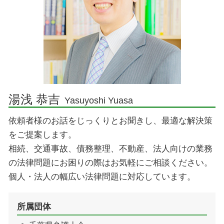
印西市 不動産 弁護士
顧問弁護士とは
印西市 企業法務 弁護士
取引 法務
成田市 刑事事件 弁護士
契約 法務
佐倉市 刑事事件 弁護士
企業法務 顧問弁護士
印西市 相続 弁護士
企業法務 弁護士
香取市 刑事事件 弁護士
湯浅 恭吉
Yasuyoshi Yuasa
印西市 交通事故 弁護士
依頼者様のお話をじっくりとお聞きし、最適な解決策
香取市 交通事故 弁護士
をご提案します。
相続、交通事故、債務整理、不動産、法人向けの業務
の法律問題にお困りの際はお気軽にご相談ください。
個人・法人の幅広い法律問題に対応しています。
所属団体