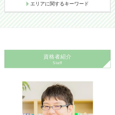
契約書 リーガルチェック
不動産売買
自己破産とは
エリアに関するキーワード
代襲相続 相続放棄
損害賠償金
契約法務
任意売却 デメリット
任意整理 デメリット
相続放棄 デメリット
交通事故 示談交渉期間
顧問弁護士 必要性
任意売却 競売
任意整理 費用
遺産放棄 書類
交通事故慰謝料
成田市 交通事故 弁護士
コンプライアンス 意味
境界線トラブル 相談
自己破産 デメリット
相続放棄 メリット
損害賠償請求
香取市 不動産 弁護士
企業法務とは
任意売却とは
任意整理とは
相続とは わかりやすく
交通事故 逸失利益
印西市 離婚 弁護士
顧問弁護士 メリット
境界線トラブル 解決
自己破産 流れ
遺産相続 弁護士
後遺障害認定 期間
成田市 不動産 弁護士
顧問弁護士とは 個人
任意売却の流れ
任意整理 期間
交通事故 示談 長引く
資格者紹介
成田市 相続 弁護士
顧問弁護士 費用
不動産売買トラブル 弁護士
個人再生 流れ
Staff
成田市 債務整理 弁護士
顧問弁護士 相場
境界線トラブル 裁判
民事再生とは
成田市 企業法務 弁護士
国際法務
任意売却 不動産
民事再生とは 簡単に
香取市 離婚 弁護士
企業法務とは 弁護士
境界線トラブル 弁護士
個人再生 費用
佐倉市 交通事故 弁護士
コンプライアンス わかりやすく
不動産売買トラブル 相談
自己破産 手続き 期間
成田市 離婚 弁護士
企業法務 資格
境界線トラブル 塀
佐倉市 不動産 弁護士
企業法務 法律事務所
香取市 債務整理 弁護士
顧問弁護士契約