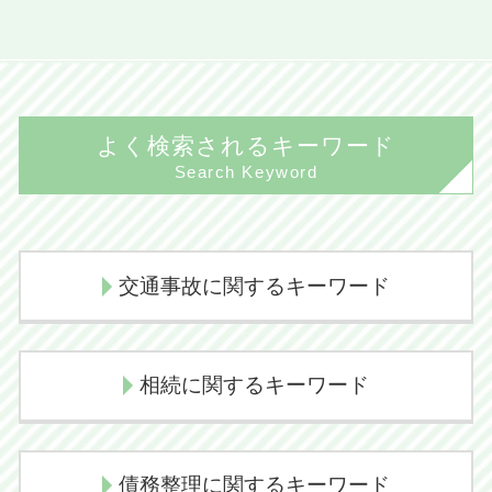
よく検索されるキーワード
Search Keyword
交通事故に関するキーワード
損害賠償請求
相続に関するキーワード
示談交渉 コツ 不貞
示談交渉 弁護士
相続放棄 メリット
後遺障害認定 デメリット
債務整理に関するキーワード