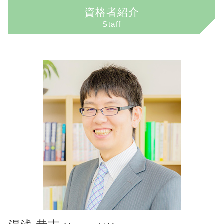
境界線トラブル 相談
債務整理 クレジットカード
交通事故 弁護士
資格者紹介
印西市 不動産 弁護士
企業法務 法律事務所
不動産売買トラブル 弁護士
個人再生 失敗
Staff
佐倉市 債務整理 弁護士
取引 法務
境界線トラブル 植木
任意整理 費用
成田市 交通事故 弁護士
顧問弁護士 必要性
境界線トラブル 解決
民事再生とは 簡単に
香取市 債務整理 弁護士
契約法務
任意売却 競売
民事再生 会社更生 違い
成田市 企業法務 弁護士
企業法務 顧問弁護士
境界線トラブル 裁判
自己破産とは
成田市 不動産 弁護士
企業法務 弁護士
境界線トラブル 弁護士
佐倉市 企業法務 弁護士
顧問弁護士とは 個人
成田市 刑事事件 弁護士
顧問弁護士 相場
香取市 刑事事件 弁護士
企業法務 資格
佐倉市 相続 弁護士
コンプライアンス わかりやすく
印西市 企業法務 弁護士
顧問弁護士 メリット
印西市 相続 弁護士
顧問弁護士契約
佐倉市 交通事故 弁護士
契約書 リーガルチェック
成田市 相続 弁護士