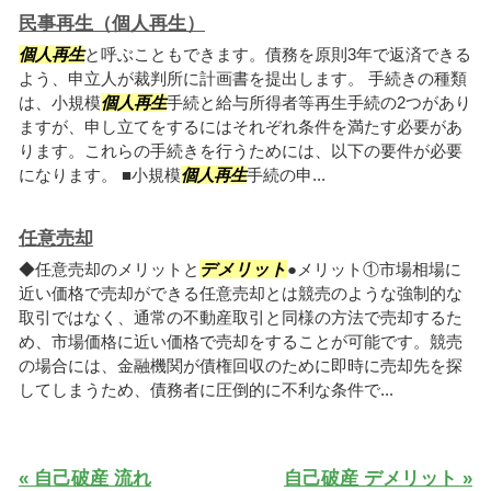
民事再生（個人再生）
個人再生
と呼ぶこともできます。債務を原則3年で返済できる
よう、申立人が裁判所に計画書を提出します。 手続きの種類
は、小規模
個人再生
手続と給与所得者等再生手続の2つがあり
ますが、申し立てをするにはそれぞれ条件を満たす必要があ
ります。これらの手続きを行うためには、以下の要件が必要
になります。 ■小規模
個人再生
手続の申...
任意売却
◆任意売却のメリットと
デメリット
●メリット①市場相場に
近い価格で売却ができる任意売却とは競売のような強制的な
取引ではなく、通常の不動産取引と同様の方法で売却するた
め、市場価格に近い価格で売却をすることが可能です。競売
の場合には、金融機関が債権回収のために即時に売却先を探
してしまうため、債務者に圧倒的に不利な条件で...
« 自己破産 流れ
自己破産 デメリット »