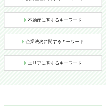
遺産相続 弁護士
後遺障害認定 期間
相続放棄 デメリット
弁護士 示談交渉期間
自己破産 デメリット
相続放棄 管轄
交通事故 後遺障害
不動産に関するキーワード
個人再生 費用
代襲相続とは
交通事故 示談交渉 弁護士
民事再生とは
相続手続き 費用
過失割合 決め方
任意売却の流れ
個人再生 流れ
代襲相続 相続放棄
企業法務に関するキーワード
交通事故 逸失利益
境界線トラブル 塀
自己破産 流れ
相続放棄
交通事故 示談交渉期間
境界線トラブル
任意整理とは
相続問題 弁護士
過失割合 交通事故
顧問弁護士 費用
不動産売買トラブル 相談
任意整理 デメリット
エリアに関するキーワード
代襲相続 どこまで
交通事故 示談 長引く
国際法務
任意売却 デメリット
自己破産 手続き 期間
代襲相続 トラブル
交通事故慰謝料
契約 法務
任意売却 不動産
個人再生 デメリット
相続手続き 期限
後遺障害慰謝料
香取市 不動産 弁護士
企業法務とは
任意売却とは
民事再生 流れ
相続人 範囲
損害賠償請求権
香取市 交通事故 弁護士
顧問弁護士とは
任意売却 メリット
任意整理 クレジットカード
相続とは わかりやすく
人身事故 物損事故 切り替え
印西市 債務整理 弁護士
コンプライアンス 意味
不動産売買
任意整理 期間
遺産放棄 書類
損害賠償金
香取市 相続 弁護士
企業法務とは 弁護士