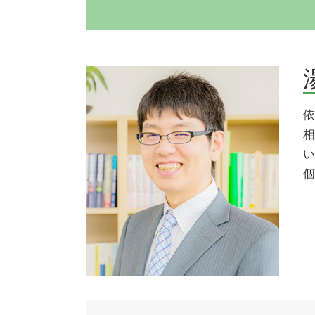
任意売却 競売
交通事故 後遺障害
境界線トラブル 植木
交通事故慰謝料
境界線トラブル 相談
弁護士 示談交渉期間
不動産売買
損害賠償請求権
任意売却 メリット
交通事故 示談 長引く
依
境界線トラブル 裁判
交通事故 弁護士
相
境界線トラブル 解決
損害賠償請求
い
不動産売買トラブル 相談
過失割合 交通事故
個
境界線トラブル 塀
交通事故 逸失利益
不動産売買トラブル 弁護士
示談交渉 コツ 不貞