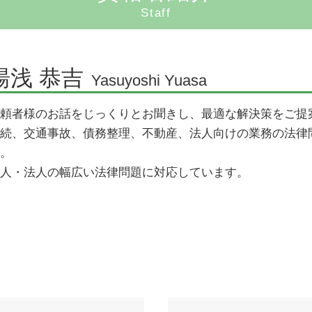
コンプライアンス わかりやすく
遺産放棄 書類
Staff
企業法務 顧問弁護士
相続手続き 期限
企業法務とは
相続とは わかりやすく
顧問弁護士とは
湯浅 恭吉
遺産相続 弁護士
Yasuyoshi Yuasa
顧問弁護士 相場
相続放棄 管轄
頼者様のお話をじっくりとお聞きし、最適な解決策をご提
企業法務 弁護士
相続人 範囲
続、交通事故、債務整理、不動産、法人向けの業務の法律
企業法務 資格
。
企業法務 法律事務所
人・法人の幅広い法律問題に対応しています。
国際法務
顧問弁護士 必要性
契約法務
顧問弁護士 費用
コンプライアンス 意味
顧問弁護士契約