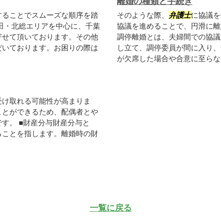
離婚の種類と手続き
することでスムーズな順序を踏
そのような際、
弁護士
に協議を
田・北総エリアを中心に、千葉
協議を進めることで、円滑に離
寄せて頂いております。その他
調停離婚とは、夫婦間での協議
だいております。お困りの際は
し立て、調停委員が間に入り、
が欠席した場合や合意に至らない
受け取れる可能性が高まりま
ことができるため、配偶者とや
す。 ■財産分与財産分与と
ることを指します。離婚時の財
一覧に戻る