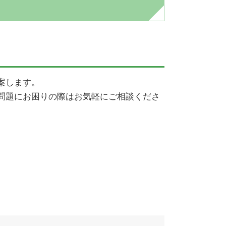
印西市 不動産 弁護士
民事再生 流れ
印西市 企業法務 弁護士
個人再生 費用
成田市 債務整理 弁護士
民事再生 会社更生 違い
佐倉市 交通事故 弁護士
自己破産 デメリット
香取市 企業法務 弁護士
任意整理とは
案します。
佐倉市 不動産 弁護士
債務整理 クレジットカード
問題にお困りの際はお気軽にご相談くださ
佐倉市 相続 弁護士
民事再生とは
佐倉市 離婚 弁護士
任意整理 クレジットカード
成田市 刑事事件 弁護士
個人再生 デメリット
印西市 刑事事件 弁護士
成田市 相続 弁護士
香取市 不動産 弁護士
香取市 債務整理 弁護士
佐倉市 債務整理 弁護士