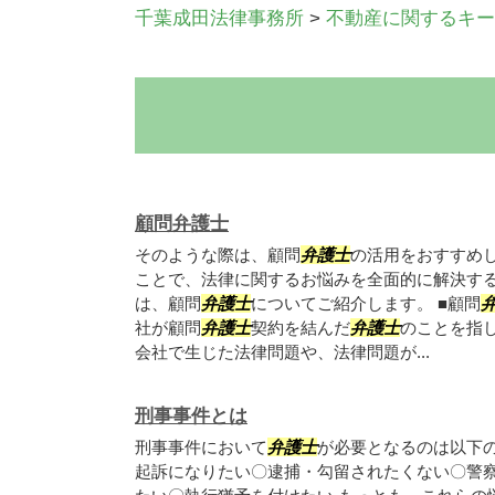
千葉成田法律事務所
>
不動産に関するキー
顧問弁護士
そのような際は、顧問
弁護士
の活用をおすすめ
ことで、法律に関するお悩みを全面的に解決す
は、顧問
弁護士
についてご紹介します。 ■顧問
社が顧問
弁護士
契約を結んだ
弁護士
のことを指
会社で生じた法律問題や、法律問題が...
刑事事件とは
刑事事件において
弁護士
が必要となるのは以下
起訴になりたい〇逮捕・勾留されたくない〇警