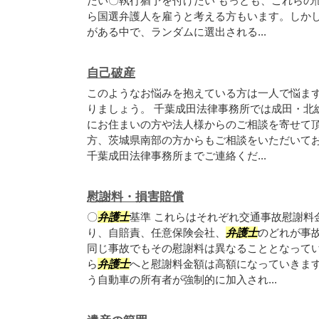
たい〇執行猶予を付けたい もっとも、これらの
ら国選弁護人を雇うと考える方もいます。しか
がある中で、ランダムに選出される...
自己破産
このようなお悩みを抱えている方は一人で悩ま
りましょう。 千葉成田法律事務所では成田・北
にお住まいの方や法人様からのご相談を寄せて
方、茨城県南部の方からもご相談をいただいて
千葉成田法律事務所までご連絡くだ...
慰謝料・損害賠償
〇
弁護士
基準 これらはそれぞれ交通事故慰謝料
り、自賠責、任意保険会社、
弁護士
のどれが事
同じ事故でもその慰謝料は異なることとなって
ら
弁護士
へと慰謝料金額は高額になっていきま
う自動車の所有者が強制的に加入され...