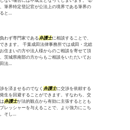
じない場合には不成立となってしまいます。 ②
、筆界特定登記官が公法上の境界である筆界の
と...
負わず専門家である
弁護士
に相談することで、
できます。 千葉成田法律事務所では成田・北総
お住まいの方や法人様からのご相談を寄せて頂
、茨城県南部の方からもご相談をいただいてお
法...
渉を済ませるのでなく
弁護士
に交渉を依頼する
発生を回避することができます。すなわち、交
は
弁護士
が法的観点から有効に主張するととも
プレッシャーを与えることで、より強力にこち
そし...