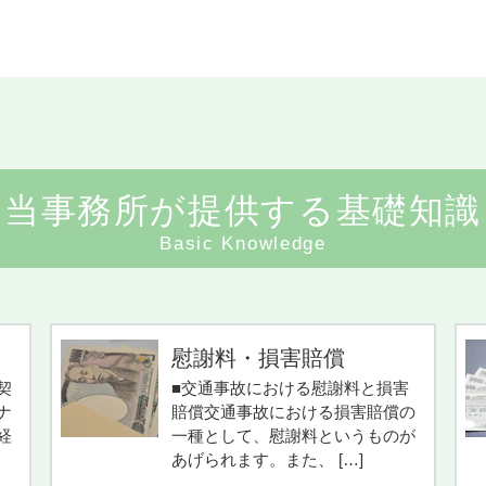
当事務所が提供する基礎知識
Basic Knowledge
慰謝料・損害賠償
契
■交通事故における慰謝料と損害
ナ
賠償交通事故における損害賠償の
経
一種として、慰謝料というものが
あげられます。また、 […]