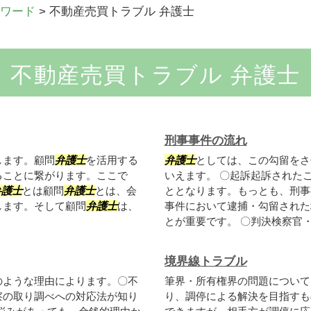
ワード
>
不動産売買トラブル 弁護士
不動産売買トラブル 弁護士
刑事事件の流れ
します。顧問
弁護士
を活用する
弁護士
としては、この勾留をさ
ることに繋がります。ここで
いえます。 〇起訴起訴された
弁護士
とは顧問
弁護士
とは、会
ととなります。もっとも、刑事
します。そして顧問
弁護士
は、
事件において逮捕・勾留された
とが重要です。 〇判決検察官・弁
境界線トラブル
のような理由によります。〇不
筆界・所有権界の問題について
察の取り調べへの対応法が知り
り、調停による解決を目指すも