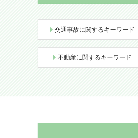
交通事故に関するキーワード
示談交渉 弁護士
不動産に関するキーワード
過失割合 決め方
後遺障害認定 デメリット
任意売却 不動産
人身事故 物損事故 切り替え
任意売却 デメリット
後遺障害認定 期間
任意売却とは
交通事故 示談交渉 弁護士
任意売却の流れ
損害賠償金
境界線トラブル
交通事故 示談交渉期間
境界線トラブル 弁護士
後遺障害慰謝料