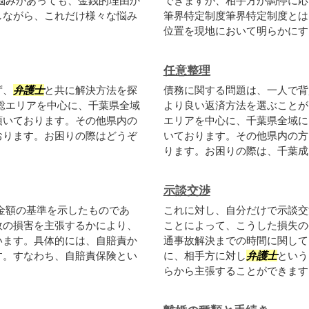
悩みがあっても、金銭的理由か
できますが、相手方が調停に応
しながら、これだけ様々な悩み
筆界特定制度筆界特定制度とは
位置を現地において明らかにする
任意整理
ず、
弁護士
と共に解決方法を探
債務に関する問題は、一人で背
総エリアを中心に、千葉県全域
より良い返済方法を選ぶことが
頂いております。その他県内の
エリアを中心に、千葉県全域に
おります。お困りの際はどうぞ
いております。その他県内の方
ります。お困りの際は、千葉成田
示談交渉
金額の基準を示したものであ
これに対し、自分だけで示談交
故の損害を主張するかにより、
ことによって、こうした損失の
います。具体的には、自賠責か
通事故解決までの時間に関して
す。すなわち、自賠責保険とい
に、相手方に対し
弁護士
という
らから主張することができます。