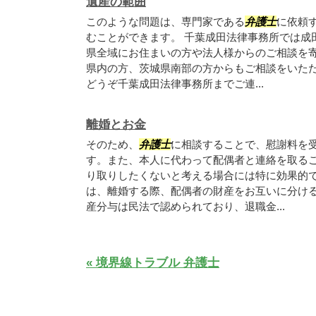
遺産の範囲
このような問題は、専門家である
弁護士
に依頼
むことができます。 千葉成田法律事務所では成
県全域にお住まいの方や法人様からのご相談を
県内の方、茨城県南部の方からもご相談をいた
どうぞ千葉成田法律事務所までご連...
離婚とお金
そのため、
弁護士
に相談することで、慰謝料を
す。また、本人に代わって配偶者と連絡を取る
り取りしたくないと考える場合には特に効果的で
は、離婚する際、配偶者の財産をお互いに分け
産分与は民法で認められており、退職金...
« 境界線トラブル 弁護士