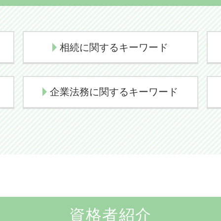
相続に関するキーワード
相続問題 弁護士
企業法務に関するキーワード
代襲相続 どこまで
相続放棄 メリット
契約 法務
代襲相続 相続放棄
顧問弁護士 メリット
代襲相続とは
取引 法務
代襲相続 トラブル
企業法務とは 弁護士
相続手続き 費用
契約書 リーガルチェック
相続放棄
顧問弁護士とは 個人
資格者紹介
相続放棄 デメリット