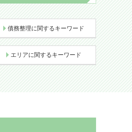
債務整理に関するキーワード
自己破産 流れ
エリアに関するキーワード
自己破産 手続き 期間
自己破産とは
印西市 相続 弁護士
個人再生 流れ
香取市 交通事故 弁護士
任意整理 費用
香取市 相続 弁護士
任意整理 期間
佐倉市 企業法務 弁護士
個人再生 失敗
印西市 離婚 弁護士
民事再生とは 簡単に
成田市 離婚 弁護士
任意整理 デメリット