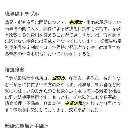
境界線トラブル
筆界・所有権界の問題について、
弁護士
・土地家屋調査士が
当事者の間に入り、調停による解決を目指すものです。 訴訟
と比較すると費用を抑えることができますが、相手方が調停
に応じない場合には不成立となってしまいます。 ②筆界特定
制度筆界特定制度とは、筆界特定登記官が公法上の境界であ
る筆界の位置を現地において明らかにすると...
後遺障害
千葉成田法律事務所は、
成田市
、印西市、香取市、佐倉市な
ど千葉県にお住まいの方のみならず、茨城県、東京都など関
東にお住まいの方からのご相談を広く承っている離婚や相続
に強い法律事務所です。もっとも、それ以外にも交通事故、
債務整理、不動産、刑事事件、
企業法務
など様々な分野につ
きご依頼をお受けしております。交通事故におけ...
離婚の種類と手続き