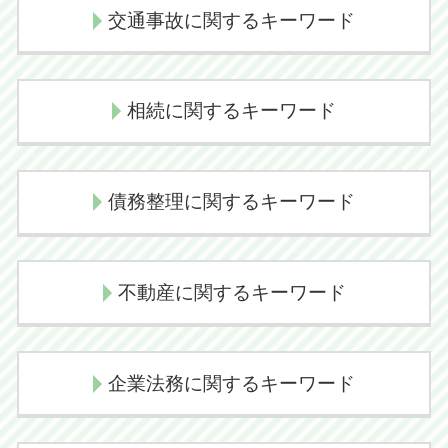
交通事故に関するキーワード
交通事故慰謝料
相続に関するキーワード
損害賠償請求権
損害賠償請求
代襲相続 相続放棄
交通事故 示談交渉 弁護士
債務整理に関するキーワード
相続放棄 管轄
示談交渉 弁護士
遺産相続 弁護士
交通事故 示談交渉期間
任意整理 クレジットカード
代襲相続 どこまで
後遺障害認定 デメリット
不動産に関するキーワード
個人再生 流れ
相続放棄 デメリット
損害賠償金
個人再生 デメリット
相続放棄 メリット
交通事故 示談 長引く
境界線トラブル 弁護士
民事再生とは
代襲相続とは
企業法務に関するキーワード
交通事故 逸失利益
任意売却 メリット
民事再生 会社更生 違い
遺産放棄 書類
交通事故 弁護士
不動産売買トラブル 相談
自己破産 流れ
相続問題 弁護士