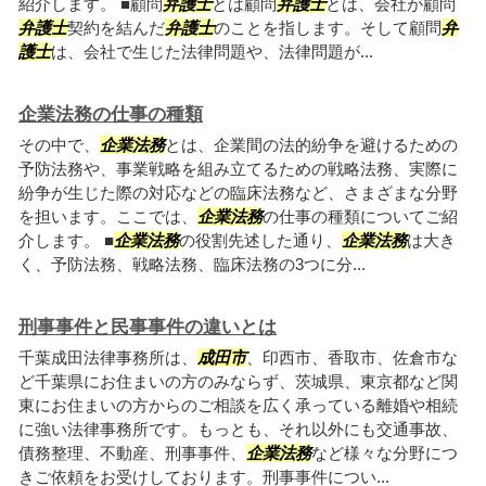
紹介します。 ■顧問
弁護士
とは顧問
弁護士
とは、会社が顧問
弁護士
契約を結んだ
弁護士
のことを指します。そして顧問
弁
護士
は、会社で生じた法律問題や、法律問題が...
企業法務の仕事の種類
その中で、
企業法務
とは、企業間の法的紛争を避けるための
予防法務や、事業戦略を組み立てるための戦略法務、実際に
紛争が生じた際の対応などの臨床法務など、さまざまな分野
を担います。ここでは、
企業法務
の仕事の種類についてご紹
介します。 ■
企業法務
の役割先述した通り、
企業法務
は大き
く、予防法務、戦略法務、臨床法務の3つに分...
刑事事件と民事事件の違いとは
千葉成田法律事務所は、
成田市
、印西市、香取市、佐倉市な
ど千葉県にお住まいの方のみならず、茨城県、東京都など関
東にお住まいの方からのご相談を広く承っている離婚や相続
に強い法律事務所です。もっとも、それ以外にも交通事故、
債務整理、不動産、刑事事件、
企業法務
など様々な分野につ
きご依頼をお受けしております。刑事事件につい...