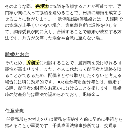
そのような際、
弁護士
に協議を依頼することが可能です。専
門家が間に入って協議を進めることで、円滑に離婚を成立さ
せることに繋がります。 ・調停離婚調停離婚とは、夫婦間で
の協議が上手くいかない場合、家庭裁判所に調停を申し立
て、調停委員が間に入り、合議することで離婚が成立する方
法です。片方が欠席した場合や合意に至らない場...
離婚とお金
そのため、
弁護士
に相談することで、慰謝料を受け取れる可
能性が高まります。また、本人に代わって配偶者と連絡を取
ることができるため、配偶者とやり取りしたくないと考える
場合には特に効果的です。 ■財産分与財産分与とは、離婚す
る際、配偶者の財産をお互いに分けることを指します。離婚
時の財産分与は民法で認められており、退職金...
任意売却
任意売却をお考えの方は債務を滞納する前に早めに手続きを
始めることが重要です。千葉成田法律事務所では、交通事