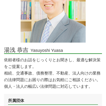
佐倉市 不動産 弁護士
顧問弁護士 費用
印西市 企業法務 弁護士
国際法務
香取市 企業法務 弁護士
顧問弁護士 メリット
成田市 相続 弁護士
企業法務とは 弁護士
印西市 離婚 弁護士
契約 法務
印西市 刑事事件 弁護士
顧問弁護士とは
香取市 交通事故 弁護士
湯浅 恭吉
Yasuyoshi Yuasa
成田市 離婚 弁護士
依頼者様のお話をじっくりとお聞きし、最適な解決策
印西市 債務整理 弁護士
をご提案します。
相続、交通事故、債務整理、不動産、法人向けの業務
の法律問題にお困りの際はお気軽にご相談ください。
個人・法人の幅広い法律問題に対応しています。
所属団体