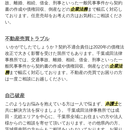
故、離婚、相続、借金、刑事といった一般民事事件から契約
書の作成や債権回収、倒産などの
企業法務
まで幅広く対応し
ております。任意売却をお考えの方はお気軽にご相談くださ
い。
不動産売買トラブル
いかがでしたでしょうか？契約不適合責任は2020年の債権法
改正で大きく影響を受けた箇所でもあります。千葉成田法律
事務所では、交通事故、離婚、相続、借金、刑事といった一
般民事事件から契約書の作成や債権回収、倒産などの
企業法
務
まで幅広く対応しております。不動産の売買でお困りの方
は一度ご相談にお越しください。
自己破産
このようなお悩みを抱えている方は一人で悩まず、
弁護士
と
共に解決方法を探りましょう。 千葉成田法律事務所では成
田・北総エリアを中心に、千葉県全域にお住まいの方や法人
様からのご相談を寄せて頂いております。その他県内の方、
茨城県南部の方からもご相談をいただいております。お困り