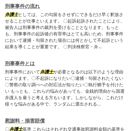
刑事事件の流れ
弁護士
としては、この勾留をさせずにできるだけ早く釈放さ
せることが仕事といえます。 〇起訴起訴されたことにより、
被告人は刑事事件の裁判を受けることとなります。もっと
も、刑事事件の起訴後の有罪率はとても高いため、刑事事件
において逮捕・勾留された場合には何とかして不起訴という
結果を導くことが重要です。 〇判決検察官・弁...
刑事事件とは
刑事事件において
弁護士
が必要となるのは以下のような理由
によります。〇不起訴になりたい〇逮捕・勾留されたくない
〇警察の取り調べへの対応法が知りたい〇執行猶予を付けた
い もっとも、これらの悩みがあっても、金銭的理由から国選
弁護人を雇うと考える方もいます。しかしながら、これだけ
様々な悩みがある中で、ランダムに選出される...
慰謝料・損害賠償
〇
弁護士
基準 これらはそれぞれ交通事故慰謝料金額の基準を