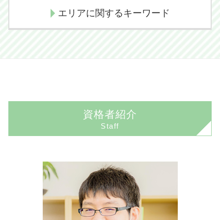
過失割合 交通事故
企業法務 法律事務所
不動産売買トラブル 弁護士
任意整理 デメリット
エリアに関するキーワード
相続手続き 期限
示談交渉 コツ 不貞
顧問弁護士 相場
任意売却とは
任意整理 期間
相続人 範囲
人身事故 物損事故 切り替え
取引 法務
境界線トラブル 相談
個人再生 失敗
代襲相続 トラブル
交通事故 後遺障害
成田市 交通事故 弁護士
企業法務とは
任意売却の流れ
自己破産 手続き 期間
相続放棄
後遺障害認定 期間
印西市 不動産 弁護士
顧問弁護士 必要性
境界線トラブル 裁判
任意整理 費用
相続とは わかりやすく
過失割合 決め方
香取市 債務整理 弁護士
顧問弁護士とは 個人
不動産売買
個人再生 費用
相続手続き 費用
弁護士 示談交渉期間
佐倉市 交通事故 弁護士
顧問弁護士契約
境界線トラブル
民事再生 流れ
後遺障害慰謝料
資格者紹介
印西市 相続 弁護士
契約法務
境界線トラブル 植木
民事再生とは 簡単に
Staff
佐倉市 離婚 弁護士
コンプライアンス わかりやすく
任意売却 不動産
任意整理とは
成田市 債務整理 弁護士
契約書 リーガルチェック
境界線トラブル 解決
自己破産とは
佐倉市 相続 弁護士
企業法務 顧問弁護士
境界線トラブル 塀
自己破産 デメリット
成田市 刑事事件 弁護士
企業法務 資格
任意売却 デメリット
債務整理 クレジットカード
佐倉市 企業法務 弁護士
企業法務 弁護士
任意売却 競売
佐倉市 債務整理 弁護士
コンプライアンス 意味