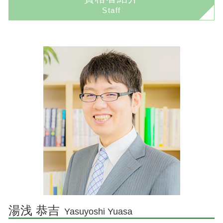
企業法務とは 弁護士
境界線トラブル 弁護士
個人再生 流れ
Staff
成田市 債務整理 弁護士
企業法務とは
任意売却とは
民事再生とは
印西市 相続 弁護士
顧問弁護士とは
境界線トラブル 裁判
自己破産 流れ
成田市 離婚 弁護士
顧問弁護士 相場
不動産売買
民事再生 流れ
佐倉市 不動産 弁護士
顧問弁護士とは 個人
境界線トラブル 塀
債務整理 クレジットカード
佐倉市 離婚 弁護士
コンプライアンス 意味
任意売却 メリット
香取市 相続 弁護士
契約 法務
成田市 刑事事件 弁護士
契約書 リーガルチェック
香取市 不動産 弁護士
顧問弁護士 メリット
印西市 交通事故 弁護士
コンプライアンス わかりやすく
成田市 相続 弁護士
顧問弁護士契約
成田市 企業法務 弁護士
契約法務
香取市 企業法務 弁護士
企業法務 弁護士
香取市 交通事故 弁護士
湯浅 恭吉
Yasuyoshi Yuasa
印西市 企業法務 弁護士