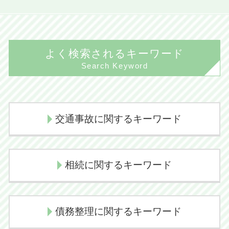
よく検索されるキーワード
Search Keyword
交通事故に関するキーワード
交通事故 後遺障害
相続に関するキーワード
損害賠償請求
後遺障害認定 デメリット
相続人 範囲
交通事故慰謝料
債務整理に関するキーワード
遺産相続 弁護士
交通事故 逸失利益