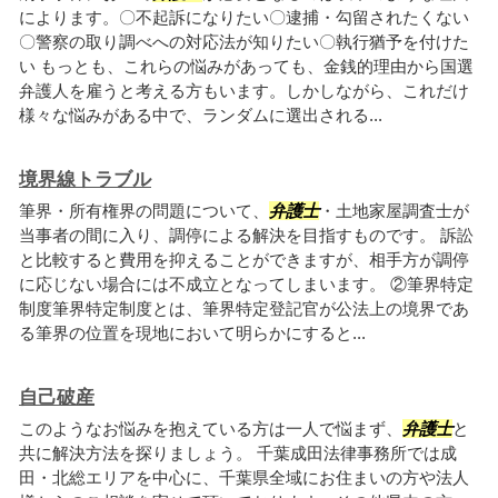
によります。〇不起訴になりたい〇逮捕・勾留されたくない
〇警察の取り調べへの対応法が知りたい〇執行猶予を付けた
い もっとも、これらの悩みがあっても、金銭的理由から国選
弁護人を雇うと考える方もいます。しかしながら、これだけ
様々な悩みがある中で、ランダムに選出される...
境界線トラブル
筆界・所有権界の問題について、
弁護士
・土地家屋調査士が
当事者の間に入り、調停による解決を目指すものです。 訴訟
と比較すると費用を抑えることができますが、相手方が調停
に応じない場合には不成立となってしまいます。 ②筆界特定
制度筆界特定制度とは、筆界特定登記官が公法上の境界であ
る筆界の位置を現地において明らかにすると...
自己破産
このようなお悩みを抱えている方は一人で悩まず、
弁護士
と
共に解決方法を探りましょう。 千葉成田法律事務所では成
田・北総エリアを中心に、千葉県全域にお住まいの方や法人