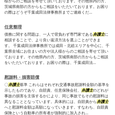
様からのご相談を寄せて頂いております。その他県内の方、
茨城県南部の方からもご相談をいただいております。お困り
の際はどうぞ千葉成田法律事務所までご連絡くだ...
任意整理
債務に関する問題は、一人で背負わず専門家である
弁護士
に
相談することで、より良い返済方法を選ぶことができま
す。 千葉成田法律事務所では成田・北総エリアを中心に、千
葉県全域にお住まいの方や法人様からのご相談を寄せて頂い
ております。その他県内の方、茨城県南部の方からもご相談
をいただいております。お困りの際は、千葉成田法...
慰謝料・損害賠償
〇
弁護士
基準 これらはそれぞれ交通事故慰謝料金額の基準を
示したものであり、自賠責、任意保険会社、
弁護士
のどれが
事故の損害を主張するかにより、同じ事故でもその慰謝料は
異なることとなっています。具体的には、自賠責から
弁護士
へと慰謝料金額は高額になっていきます。すなわち、自賠責
保険という自動車の所有者が強制的に加入され...