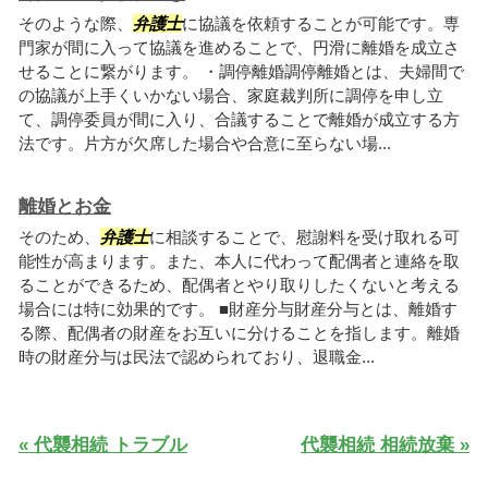
そのような際、
弁護士
に協議を依頼することが可能です。専
門家が間に入って協議を進めることで、円滑に離婚を成立さ
せることに繋がります。 ・調停離婚調停離婚とは、夫婦間で
の協議が上手くいかない場合、家庭裁判所に調停を申し立
て、調停委員が間に入り、合議することで離婚が成立する方
法です。片方が欠席した場合や合意に至らない場...
離婚とお金
そのため、
弁護士
に相談することで、慰謝料を受け取れる可
能性が高まります。また、本人に代わって配偶者と連絡を取
ることができるため、配偶者とやり取りしたくないと考える
場合には特に効果的です。 ■財産分与財産分与とは、離婚す
る際、配偶者の財産をお互いに分けることを指します。離婚
時の財産分与は民法で認められており、退職金...
« 代襲相続 トラブル
代襲相続 相続放棄 »