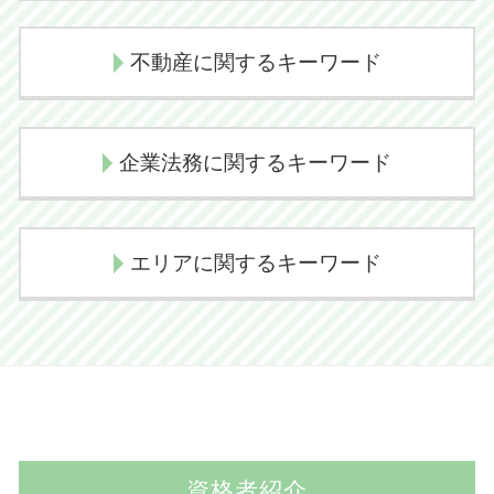
相続放棄
後遺障害認定 期間
任意整理 費用
相続放棄 メリット
過失割合 決め方
不動産に関するキーワード
任意整理 デメリット
相続問題 弁護士
損害賠償請求権
個人再生 デメリット
代襲相続 トラブル
後遺障害慰謝料
任意売却 不動産
自己破産 デメリット
遺産放棄 書類
企業法務に関するキーワード
交通事故 示談交渉 弁護士
境界線トラブル
任意整理とは
代襲相続とは
示談交渉 コツ 不貞
任意売却 競売
個人再生 費用
相続放棄 デメリット
過失割合 交通事故
顧問弁護士 費用
任意売却 デメリット
自己破産とは
エリアに関するキーワード
相続放棄 管轄
弁護士 示談交渉期間
企業法務 資格
境界線トラブル 植木
任意整理 期間
代襲相続 どこまで
人身事故 物損事故 切り替え
取引 法務
境界線トラブル 解決
任意整理 クレジットカード
代襲相続 相続放棄
示談交渉 弁護士
成田市 交通事故 弁護士
顧問弁護士 必要性
不動産売買トラブル 相談
民事再生 会社更生 違い
相続手続き 費用
損害賠償金
印西市 債務整理 弁護士
企業法務 法律事務所
任意売却の流れ
個人再生 失敗
相続とは わかりやすく
交通事故 示談交渉期間
香取市 離婚 弁護士
国際法務
境界線トラブル 相談
自己破産 手続き 期間
相続手続き 期限
交通事故 示談 長引く
香取市 刑事事件 弁護士
企業法務 顧問弁護士
不動産売買トラブル 弁護士
民事再生とは 簡単に
交通事故 弁護士
資格者紹介
香取市 債務整理 弁護士