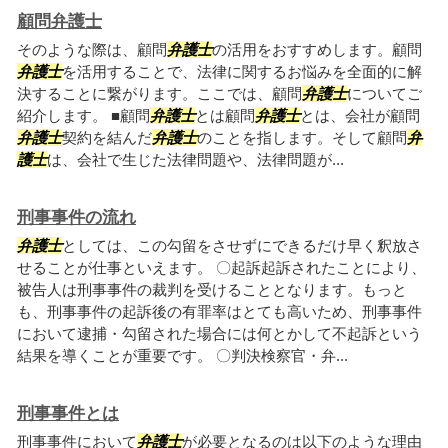
顧問弁護士
そのような際は、顧問
弁護士
の活用をおすすめします。顧問
弁護士
を活用することで、法律に関するお悩みを全面的に解
決することに繋がります。ここでは、顧問
弁護士
についてご
紹介します。 ■顧問
弁護士
とは顧問
弁護士
とは、会社が顧問
弁護士
契約を結んだ
弁護士
のことを指します。そして顧問
弁
護士
は、会社で生じた法律問題や、法律問題が...
刑事事件の流れ
弁護士
としては、この勾留をさせずにできるだけ早く釈放さ
せることが仕事といえます。 〇起訴起訴されたことにより、
被告人は刑事事件の裁判を受けることとなります。もっと
も、刑事事件の起訴後の有罪率はとても高いため、刑事事件
において逮捕・勾留された場合には何とかして不起訴という
結果を導くことが重要です。 〇判決検察官・弁...
刑事事件とは
刑事事件において
弁護士
が必要となるのは以下のような理由