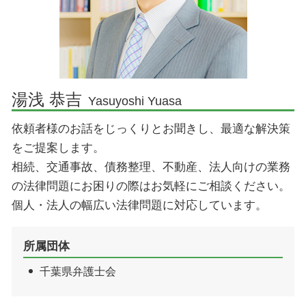
佐倉市 刑事事件 弁護士
顧問弁護士契約
香取市 不動産 弁護士
コンプライアンス 意味
印西市 相続 弁護士
企業法務 資格
佐倉市 相続 弁護士
顧問弁護士 相場
成田市 企業法務 弁護士
湯浅 恭吉
Yasuyoshi Yuasa
成田市 相続 弁護士
依頼者様のお話をじっくりとお聞きし、最適な解決策
香取市 相続 弁護士
をご提案します。
相続、交通事故、債務整理、不動産、法人向けの業務
の法律問題にお困りの際はお気軽にご相談ください。
個人・法人の幅広い法律問題に対応しています。
所属団体
千葉県弁護士会