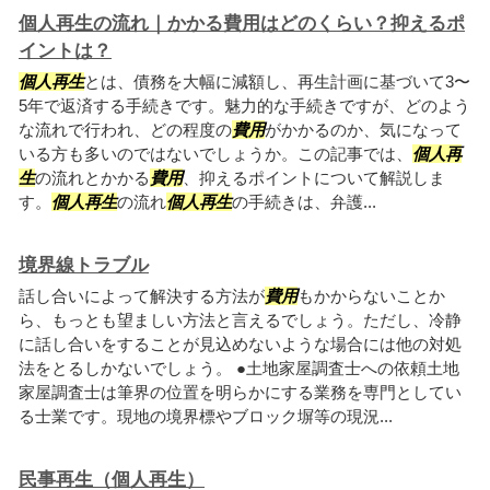
個人再生の流れ｜かかる費用はどのくらい？抑えるポ
イントは？
個人再生
とは、債務を大幅に減額し、再生計画に基づいて3〜
5年で返済する手続きです。魅力的な手続きですが、どのよう
な流れで行われ、どの程度の
費用
がかかるのか、気になって
いる方も多いのではないでしょうか。この記事では、
個人再
生
の流れとかかる
費用
、抑えるポイントについて解説しま
す。
個人再生
の流れ
個人再生
の手続きは、弁護...
境界線トラブル
話し合いによって解決する方法が
費用
もかからないことか
ら、もっとも望ましい方法と言えるでしょう。ただし、冷静
に話し合いをすることが見込めないような場合には他の対処
法をとるしかないでしょう。 ●土地家屋調査士への依頼土地
家屋調査士は筆界の位置を明らかにする業務を専門としてい
る士業です。現地の境界標やブロック塀等の現況...
民事再生（個人再生）