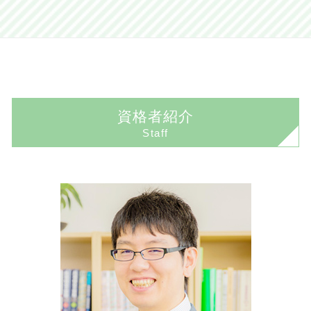
顧問弁護士 費用
任意売却 メリット
任意整理 期間
遺産相続 弁護士
損害賠償請求権
香取市 交通事故 弁護士
顧問弁護士 必要性
任意売却 デメリット
個人再生 流れ
相続手続き 期限
人身事故 物損事故 切り替え
佐倉市 企業法務 弁護士
コンプライアンス わかりやすく
境界線トラブル 植木
自己破産とは
相続放棄 デメリット
交通事故 示談交渉 弁護士
佐倉市 不動産 弁護士
国際法務
任意売却とは
任意整理 デメリット
代襲相続 トラブル
後遺障害慰謝料
佐倉市 交通事故 弁護士
企業法務 弁護士
任意売却 不動産
個人再生 費用
交通事故 弁護士
資格者紹介
香取市 債務整理 弁護士
契約 法務
不動産売買トラブル 弁護士
民事再生とは
Staff
印西市 交通事故 弁護士
企業法務 法律事務所
不動産売買
個人再生 失敗
成田市 刑事事件 弁護士
顧問弁護士 メリット
境界線トラブル 解決
民事再生 会社更生 違い
佐倉市 離婚 弁護士
顧問弁護士とは
境界線トラブル 相談
個人再生 デメリット
成田市 債務整理 弁護士
契約書 リーガルチェック
任意売却 競売
債務整理 クレジットカード
成田市 不動産 弁護士
契約法務
任意売却の流れ
成田市 離婚 弁護士
企業法務とは
香取市 企業法務 弁護士
顧問弁護士とは 個人
印西市 離婚 弁護士
取引 法務