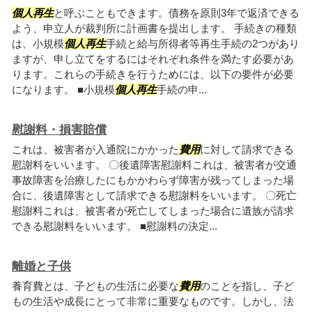
個人再生
と呼ぶこともできます。債務を原則3年で返済できる
よう、申立人が裁判所に計画書を提出します。 手続きの種類
は、小規模
個人再生
手続と給与所得者等再生手続の2つがあり
ますが、申し立てをするにはそれぞれ条件を満たす必要があ
ります。これらの手続きを行うためには、以下の要件が必要
になります。 ■小規模
個人再生
手続の申...
慰謝料・損害賠償
これは、被害者が入通院にかかった
費用
に対して請求できる
慰謝料をいいます。 〇後遺障害慰謝料これは、被害者が交通
事故障害を治療したにもかかわらず障害が残ってしまった場
合に、後遺障害として請求できる慰謝料をいいます。 〇死亡
慰謝料これは、被害者が死亡してしまった場合に遺族が請求
できる慰謝料をいいます。 ■慰謝料の決定...
離婚と子供
養育費とは、子どもの生活に必要な
費用
のことを指し、子ど
もの生活や成長にとって非常に重要なものです。しかし、法