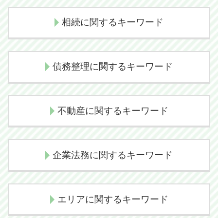
後遺障害認定 期間
相続に関するキーワード
交通事故 逸失利益
後遺障害認定 デメリット
相続放棄
損害賠償請求
債務整理に関するキーワード
相続人 範囲
示談交渉 弁護士
遺産放棄 書類
過失割合 決め方
任意整理 クレジットカード
相続とは わかりやすく
損害賠償金
不動産に関するキーワード
自己破産 デメリット
代襲相続 相続放棄
示談交渉 コツ 不貞
任意整理 費用
相続問題 弁護士
交通事故 示談交渉期間
境界線トラブル 裁判
自己破産 流れ
代襲相続とは
企業法務に関するキーワード
交通事故 後遺障害
境界線トラブル
自己破産 手続き 期間
相続放棄 管轄
過失割合 交通事故
境界線トラブル 塀
任意整理とは
相続放棄 メリット
弁護士 示談交渉期間
企業法務 顧問弁護士
境界線トラブル 弁護士
民事再生 流れ
エリアに関するキーワード
代襲相続 どこまで
交通事故慰謝料
企業法務とは 弁護士
不動産売買トラブル 相談
民事再生とは 簡単に
相続手続き 費用
交通事故 示談 長引く