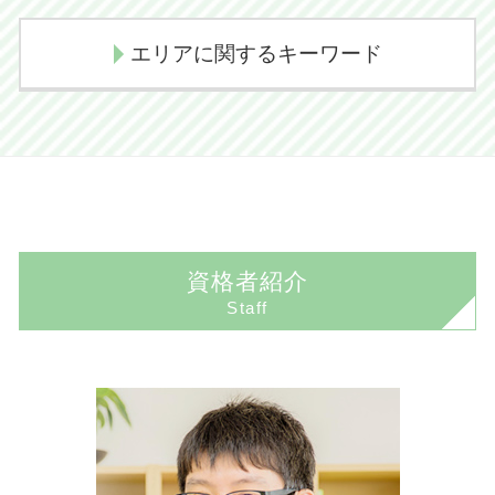
境界線トラブル 解決
任意整理とは
相続手続き 期限
交通事故 逸失利益
企業法務 顧問弁護士
境界線トラブル 塀
任意整理 デメリット
エリアに関するキーワード
相続人 範囲
過失割合 交通事故
顧問弁護士契約
不動産売買
任意整理 クレジットカード
代襲相続とは
後遺障害認定 デメリット
企業法務 弁護士
不動産売買トラブル 相談
民事再生とは
代襲相続 相続放棄
弁護士 示談交渉期間
佐倉市 交通事故 弁護士
顧問弁護士 相場
任意売却 デメリット
自己破産 流れ
遺産相続 弁護士
交通事故 後遺障害
香取市 不動産 弁護士
企業法務とは 弁護士
任意売却 メリット
任意整理 費用
相続とは わかりやすく
交通事故 示談交渉期間
香取市 交通事故 弁護士
国際法務
不動産売買トラブル 弁護士
個人再生 失敗
遺産放棄 書類
示談交渉 コツ 不貞
成田市 相続 弁護士
コンプライアンス 意味
境界線トラブル 弁護士
自己破産とは
交通事故 弁護士
資格者紹介
佐倉市 相続 弁護士
企業法務とは
境界線トラブル 植木
民事再生とは 簡単に
Staff
佐倉市 刑事事件 弁護士
顧問弁護士とは 個人
境界線トラブル
自己破産 デメリット
佐倉市 債務整理 弁護士
取引 法務
任意売却 競売
個人再生 費用
香取市 離婚 弁護士
コンプライアンス わかりやすく
任意売却とは
債務整理 クレジットカード
印西市 相続 弁護士
顧問弁護士 費用
境界線トラブル 相談
民事再生 会社更生 違い
成田市 交通事故 弁護士
契約法務
任意売却 不動産
香取市 相続 弁護士