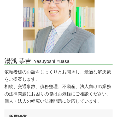
顧問弁護士 必要性
印西市 離婚 弁護士
企業法務 法律事務所
成田市 不動産 弁護士
契約書 リーガルチェック
佐倉市 離婚 弁護士
顧問弁護士とは
成田市 企業法務 弁護士
企業法務 資格
成田市 離婚 弁護士
契約 法務
印西市 債務整理 弁護士
顧問弁護士 メリット
印西市 不動産 弁護士
湯浅 恭吉
Yasuyoshi Yuasa
成田市 刑事事件 弁護士
依頼者様のお話をじっくりとお聞きし、最適な解決策
成田市 債務整理 弁護士
をご提案します。
相続、交通事故、債務整理、不動産、法人向けの業務
の法律問題にお困りの際はお気軽にご相談ください。
個人・法人の幅広い法律問題に対応しています。
所属団体