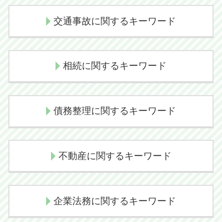
交通事故に関するキーワード
過失割合 決め方
相続に関するキーワード
交通事故 示談交渉 弁護士
後遺障害慰謝料
相続放棄 管轄
損害賠償金
債務整理に関するキーワード
代襲相続 トラブル
交通事故慰謝料
代襲相続 どこまで
損害賠償請求権
個人再生 デメリット
相続放棄
人身事故 物損事故 切り替え
不動産に関するキーワード
任意整理 期間
相続手続き 費用
示談交渉 弁護士
自己破産 手続き 期間
相続放棄 メリット
後遺障害認定 期間
任意売却の流れ
民事再生 流れ
相続問題 弁護士
企業法務に関するキーワード
交通事故 示談 長引く
境界線トラブル 裁判
個人再生 流れ
相続放棄 デメリット
損害賠償請求